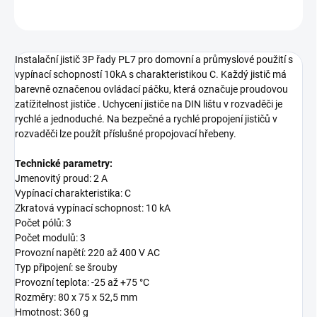
ZEPTAT SE
Instalační jistič 3P řady PL7 pro domovní a průmyslové použití s
vypínací schopností 10kA s charakteristikou C. Každý jistič má
barevně označenou ovládací páčku, která označuje proudovou
zatížitelnost jističe . Uchycení jističe na DIN lištu v rozvaděči je
rychlé a jednoduché. Na bezpečné a rychlé propojení jističů v
rozvaděči lze použít příslušné propojovací hřebeny.
Technické parametry:
Jmenovitý proud: 2 A
Vypínací charakteristika: C
Zkratová vypínací schopnost: 10 kA
Počet pólů: 3
Počet modulů: 3
Provozní napětí: 220 až 400 V AC
Typ připojení: se šrouby
Provozní teplota: -25 až +75 °C
Rozměry: 80 x 75 x 52,5 mm
Hmotnost: 360 g