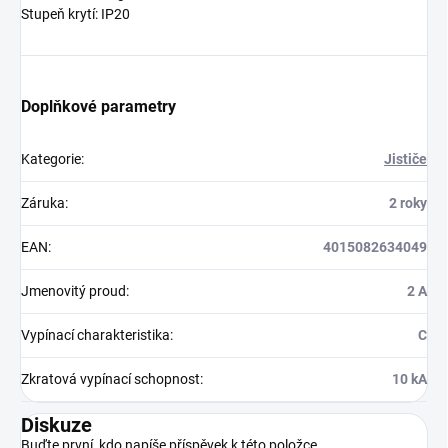
Stupeň krytí: IP20
Doplňkové parametry
Kategorie
:
Jističe
Záruka
:
2 roky
EAN
:
4015082634049
Jmenovitý proud
:
2 A
Vypínací charakteristika
:
C
Zkratová vypínací schopnost
:
10 kA
Diskuze
Buďte první, kdo napíše příspěvek k této položce.