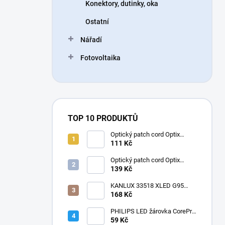
Konektory, dutinky, oka
Ostatní
Nářadí
Fotovoltaika
TOP 10 PRODUKTŮ
Optický patch cord Optix
50/125 OM3 LC-LC duplex
111 Kč
3mm
Optický patch cord Optix
50/125 OM2 LC-LC duplex
139 Kč
3mm
KANLUX 33518 XLED G95
4W-SW Žárovka LED E27
168 Kč
1800K velká baňka
dekorativní filament
PHILIPS LED žárovka CorePro
LEDbulb ND 7,5-60W
59 Kč