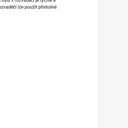
 lištu v rozvaděči je rychlé a
ozvaděči lze použít příslušné