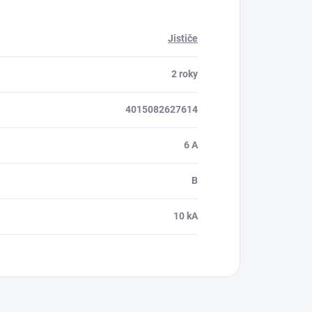
Jističe
2 roky
4015082627614
6 A
B
10 kA