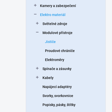
n
Kamery a zabezpečení
í
p
Elektro materiál
a
n
Světelné zdroje
e
Modulové přístroje
l
Jističe
Proudové chrániče
Elektroměry
Spínače a zásuvky
Kabely
Napájecí adaptéry
Svorky, svorkovnice
Popisky, pásky, štítky