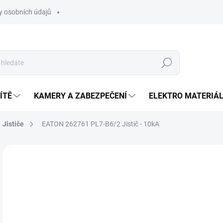
 osobních údajů
Hledat
ÍTĚ
KAMERY A ZABEZPEČENÍ
ELEKTRO MATERIÁ
Jističe
EATON 262761 PL7-B6/2 Jistič - 10kA
Neohodnoceno
Podrobnosti hodnocení
ZNAČKA
3
Měr
SK
cena