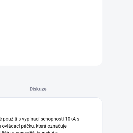
−
+
Přidat do košíku
ILNÍ INFORMACE
ZEPTAT SE
Diskuze
é použití s vypínací schopností 10kA s
u ovládací páčku, která označuje