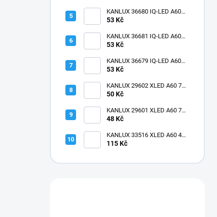
KANLUX 36680 IQ-LED A60
11W-NW Žárovka LED E27
53 Kč
matná
KANLUX 36681 IQ-LED A60
11W-CW Žárovka LED E27
53 Kč
matná
KANLUX 36679 IQ-LED A60
11W-WW Žárovka LED E27
53 Kč
matná
KANLUX 29602 XLED A60 7W-
NW Žárovka LED filament
50 Kč
KANLUX 29601 XLED A60 7W-
WW Žárovka LED filament
48 Kč
KANLUX 33516 XLED A60 4W-
SW Žárovka LED E27 1800K
115 Kč
dekorativní filament
Máte otázku?