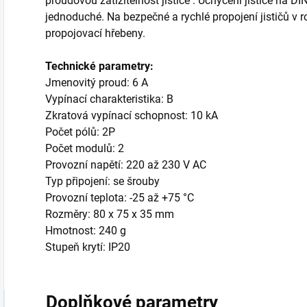
proudovou zatížitelnost jističe . Uchycení jističe na DIN
jednoduché. Na bezpečné a rychlé propojení jističů v r
propojovací hřebeny.
Technické parametry:
Jmenovitý proud: 6 A
Vypínací charakteristika: B
Zkratová vypínací schopnost: 10 kA
Počet pólů: 2P
Počet modulů: 2
Provozní napětí: 220 až 230 V AC
Typ připojení: se šrouby
Provozní teplota: -25 až +75 °C
Rozměry: 80 x 75 x 35 mm
Hmotnost: 240 g
Stupeň krytí: IP20
Doplňkové parametry