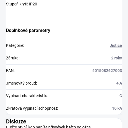
Stupeň krytí: IP20
Doplňkové parametry
Kategorie
:
Jističe
Záruka
:
2 roky
EAN
:
4015082627003
Jmenovitý proud
:
4 A
Vypínací charakteristika
:
C
Zkratová vypínací schopnost
:
10 kA
Diskuze
Buďte první, kdo napíše příspěvek k této položce.