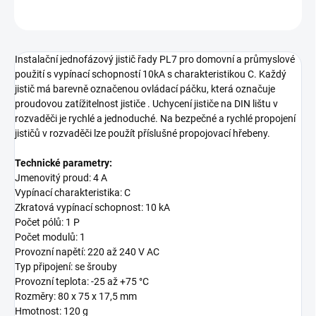
ZEPTAT SE
Instalační jednofázový jistič řady PL7 pro domovní a průmyslové
použití s vypínací schopností 10kA s charakteristikou C. Každý
jistič má barevně označenou ovládací páčku, která označuje
proudovou zatížitelnost jističe . Uchycení jističe na DIN lištu v
rozvaděči je rychlé a jednoduché. Na bezpečné a rychlé propojení
jističů v rozvaděči lze použít příslušné propojovací hřebeny.
Technické parametry:
Jmenovitý proud: 4 A
Vypínací charakteristika: C
Zkratová vypínací schopnost: 10 kA
Počet pólů: 1 P
Počet modulů: 1
Provozní napětí: 220 až 240 V AC
Typ připojení: se šrouby
Provozní teplota: -25 až +75 °C
Rozměry: 80 x 75 x 17,5 mm
Hmotnost: 120 g