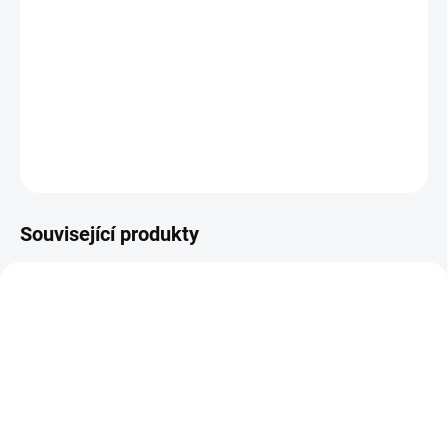
−
+
Přidat do košíku
šířka 9mm, délka 8m, černý tisk / zelený podklad, originální páska
DETAILNÍ INFORMACE
ZEPTAT SE
Související produkty
SKLADEM
SKLADEM