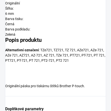
Originální
Šířka:
6 mm
Barva tisku:
Černá
Barva podkladu:
Zelená
Popis produktu
Alternativní označení
: TZe721, TZ721, TZ 721, AZe721, AZe-721,
AZe 721, AZ721, AZ-721, AZ 721, TZe 721, PT721, PT-721, PT 721,
PT721, PT-721, PT 721, PT2-721, PT2 721
Originální páska pro tiskárnu štítků Brother P-touch.
Doplňkové parametry