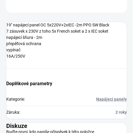
ZEPTAT SE
19" napájecí panel OC 5x220V+2xIEC -2m PPO SW Black
7 zásuvek x 230V z toho 5x French soket a 2 x IEC soket
napájecí šňura - 2m
přepěťová ochrana
vypínač
16A/250V
Doplňkové parametry
Kategorie
:
Napájecí panely
Záruka
:
2 roky
Diskuze
Buďte první, kdo napíše příspěvek k této položce.